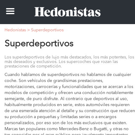
Toggle
navigation
Hedonistas
>
Superdeportivos
Superdeportivos
Los superdeportivos de lujo más destacados, los más potentes, los
más deseados y exclusivos. Los supercoches que rozan las
prestaciones de competición.
Cuando hablamos de superdeportivos no hablamos de cualquier
coche. Son vehículos de grandísimas prestaciones,
motorizaciones, carrocerías y funcionalidades que se acercan a los
modelos de competición y ofrecen una conducción notablemente
semejante, de puro disfrute. Al contrario que deportivos al uso,
habitualmente producidos en serie, estos automóviles requieren
de una esmerada atención al detalle y su construcción que reducen
su producción a pequeñas y limitadas series o a encargos
personalizados, por eso son de los más exclusivos que existen.
Marcas tan populares como Mercedes-Benz o Bugatti, y otras no