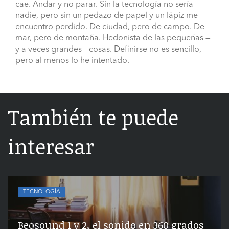
cae. Andar y no parar. Sin la tecnología no sería
nadie, pero sin un pedazo de papel y un lápiz me
encuentro perdido. De ciudad, pero de campo. De
mar, pero de montaña. Hedonista de las pequeñas —
y a veces grandes— cosas. Definirse no es sencillo,
pero al menos lo he intentado.
También te puede
interesar
TECNOLOGÍA
Beosound 1 y 2, el sonido en 360 grados