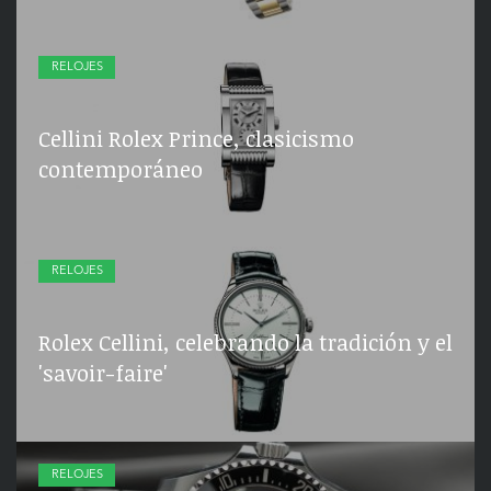
RELOJES
Cellini Rolex Prince, clasicismo
contemporáneo
RELOJES
Rolex Cellini, celebrando la tradición y el
'savoir-faire'
RELOJES