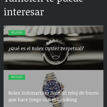
interesar
RELOJES
¿Qué es el Rolex Oyster Perpetual?
RELOJES
Rolex Submariner Date, el reloj de buceo
que hace juego con el smoking