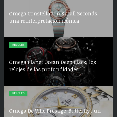
Omega Constellation Small Seconds,
una reinterpretación icónica
RELOJES
Omega Planet Ocean Deep Black, los
relojes de las profundidades
RELOJES
Omega De Ville Prestige 'Butterfly', un