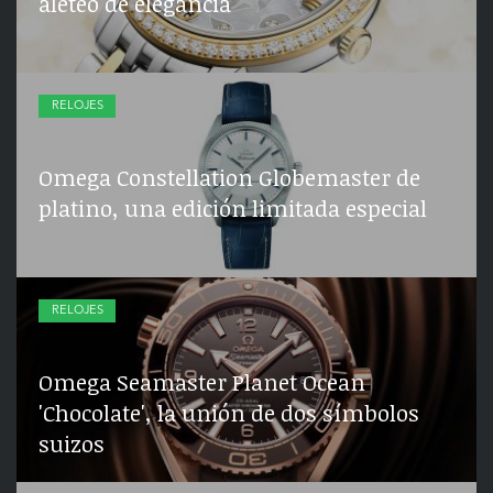
aleteo de elegancia
RELOJES
Omega Constellation Globemaster de
platino, una edición limitada especial
RELOJES
Omega Seamaster Planet Ocean
'Chocolate', la unión de dos símbolos
suizos