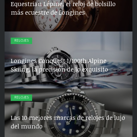
Equestrian Lépine, el reloj de bolsillo
más ecuestre de Longines
RELOJES
Longines Conquest 1/100th Alpine
Skiing, la precisión de lo exquisito
RELOJES
Las 10 mejores marcas de relojes de lujo
del mundo