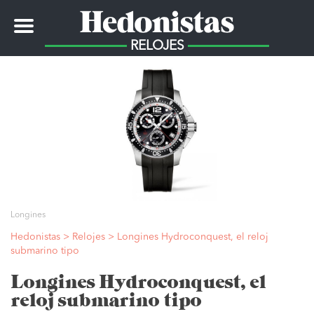
Toggle
navigation
RELOJES
Longines
Hedonistas
>
Relojes
>
Longines Hydroconquest, el reloj
submarino tipo
Longines Hydroconquest, el
reloj submarino tipo