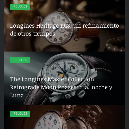
RELOJES
Longines Heritage 1918, un refinamiento
de otros tiempos
RELOJES
The Longines Master Collection
Retrograde Moon Phases: día, noche y
Luna
RELOJES