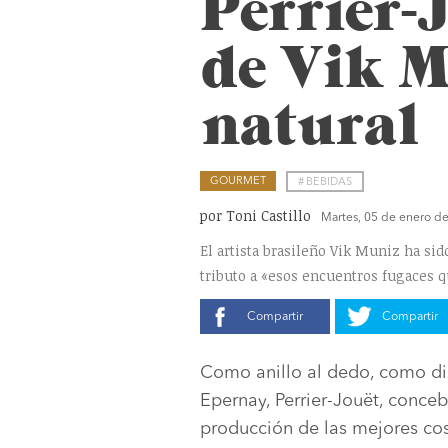
Perrier-
de Vik M
natural
GOURMET
#
BEBIDAS
por Toni Castillo
Martes, 05 de enero d
El artista brasileño Vik Muniz ha si
tributo a «esos encuentros fugaces q
Compartir
Compartir
Como anillo al dedo, como d
Epernay, Perrier-Jouët, conceb
producción de las mejores co