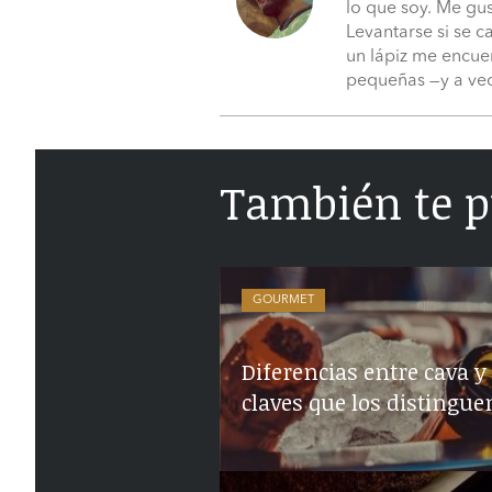
lo que soy. Me gust
Levantarse si se c
un lápiz me encue
pequeñas —y a vece
También te p
GOURMET
Diferencias entre cava y
claves que los distingue