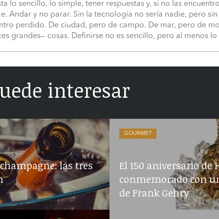
a lo sencillo, lo simple, tener respuestas y, si no las encuent
ae. Andar y no parar. Sin la tecnología no sería nadie, pero s
ntro perdido. De ciudad, pero de campo. De mar, pero de mo
s grandes— cosas. Definirse no es sencillo, pero al menos lo 
uede interesar
GOURMET
 champagne: las tres
El 150 aniversario de
n
conmemorado con una
de Frank Gehry