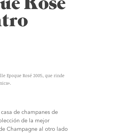
que Rosé
ntro
elle Epoque Rosé 2005, que rinde
nica».
a casa de champanes de
olección de la mejor
r de Champagne al otro lado