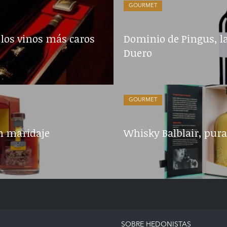
GOURMET
los vinos más caros
Dominio de Pingus, la 
Duero
GOURMET
n maridaje
Whisky Balblair, pura
SOBRE HEDONISTAS