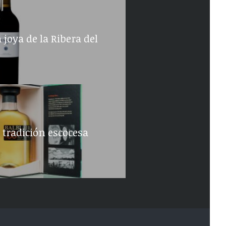
joya de la Ribera del
 tradición escocesa