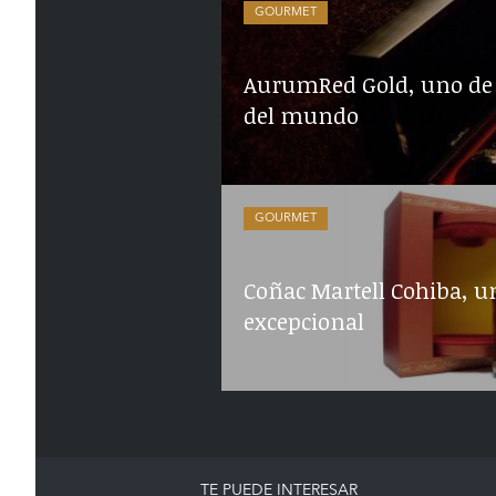
GOURMET
AurumRed Gold, uno de 
del mundo
GOURMET
Coñac Martell Cohiba, u
excepcional
TE PUEDE INTERESAR