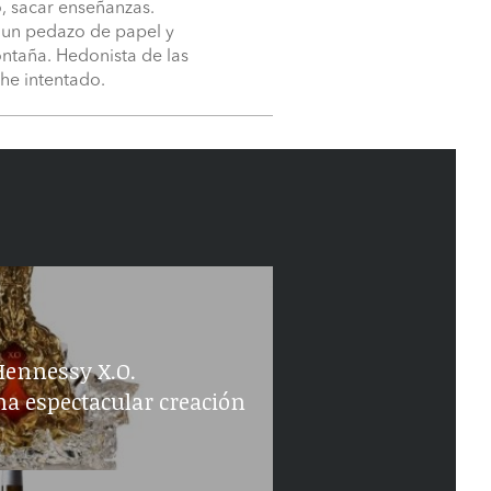
ro, sacar enseñanzas.
in un pedazo de papel y
ntaña. Hedonista de las
he intentado.
 Hennessy X.O.
 espectacular creación