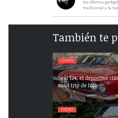
los últimos gadget
tradicional y la n
También te p
COCHES
Seat 124, el deportivo cl
road trip de lujo
COCHES