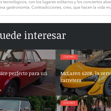
s tecnológicos, con los lugares solitarios y los conciertos ab
ueva gastronomía. Contradicciones, creo, que hacen la vida m
uede interesar
COCHES
ásico perfecto para un
McLaren 620R, la vers
carretera
COCHES