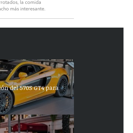
arrotados, la comida
ucho más interesante.
ión del 570S GT4 para