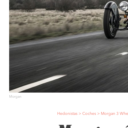
Morgan
Hedonistas
>
Coches
>
Morgan 3 Wheel