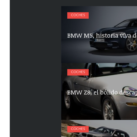
COCHES
BMW M5, historia viva 
COCHES
BMW Z8, el bólido desc
COCHES