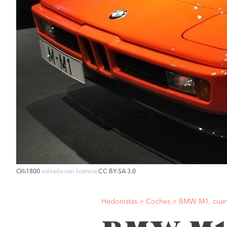
Olli1800
editada con licencia
CC BY-SA 3.0
Hedonistas
>
Coches
>
BMW M1, cuan