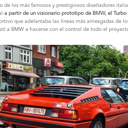
o de los más famosos y prestigiosos diseñadores italia
al
a partir de un visionario prototipo de BMW, el Turbo
rtivo que adelantaba las líneas más arriesgadas de los
rzó a BMW a hacerse con el control de todo el proyect