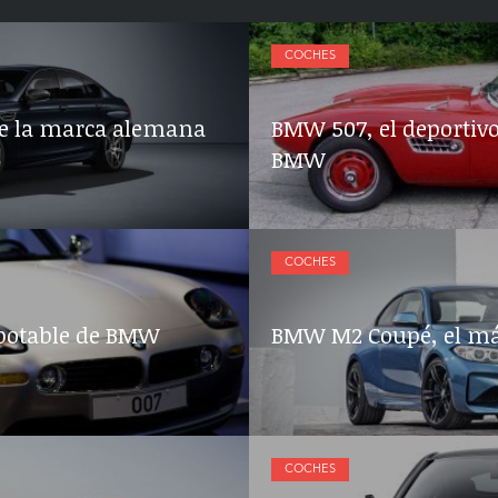
COCHES
de la marca alemana
BMW 507, el deportivo
BMW
COCHES
apotable de BMW
BMW M2 Coupé, el más
COCHES