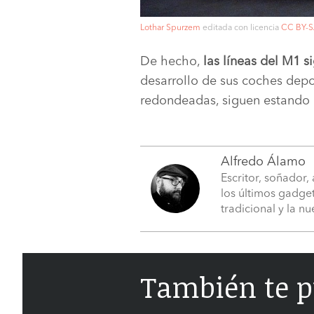
Lothar Spurzem
editada con licencia
CC BY-S
De hecho,
las líneas del M1 
desarrollo de sus coches depo
redondeadas, siguen estando 
Alfredo Álamo
Escritor, soñador,
los últimos gadget
tradicional y la n
También te p