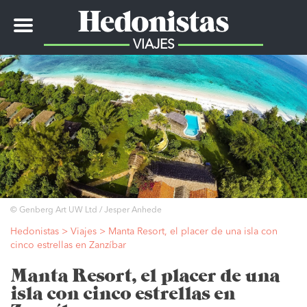
Toggle
navigation
VIAJES
© Genberg Art UW Ltd / Jesper Anhede
Hedonistas
>
Viajes
>
Manta Resort, el placer de una isla con
cinco estrellas en Zanzíbar
Manta Resort, el placer de una
isla con cinco estrellas en