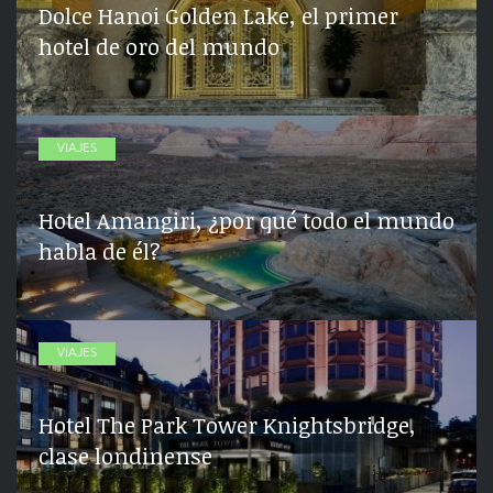
Dolce Hanoi Golden Lake, el primer
hotel de oro del mundo
VIAJES
Hotel Amangiri, ¿por qué todo el mundo
habla de él?
VIAJES
Hotel The Park Tower Knightsbridge,
clase londinense