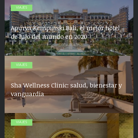
VIAJES
Apurva Kempinski Bali, el mejor hotel
de lujo del mundo en 2020
VIAJES
Sha Wellness Clinic: salud, bienestar y
vanguardia
VIAJES