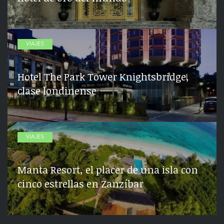
VIAJES
Hotel The Park Tower Knightsbridge,
clase londinense
VIAJES
Manta Resort, el placer de una isla con
cinco estrellas en Zanzíbar