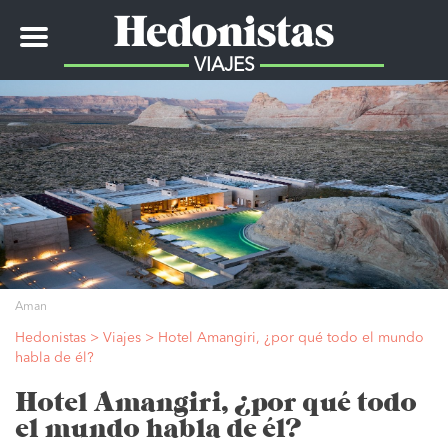
Toggle
navigation
VIAJES
Aman
Hedonistas
>
Viajes
>
Hotel Amangiri, ¿por qué todo el mundo
habla de él?
Hotel Amangiri, ¿por qué todo
el mundo habla de él?