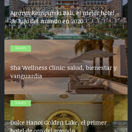
Apurva Kempinski Bali, el mejor hotel
de lujo del mundo en 2020
VIAJES
Sha Wellness Clinic: salud, bienestar y
vanguardia
VIAJES
Dolce Hanoi Golden Lake, el primer
hotel de oro del mundo