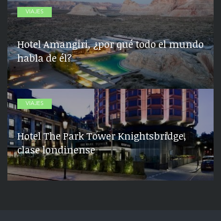
VIAJES
Hotel Amangiri, ¿por qué todo el mundo
habla de él?
VIAJES
Hotel The Park Tower Knightsbridge,
clase londinense