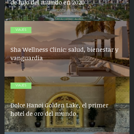
de lujo del mundo en 2020
VIAJES
Sha Wellness Clinic: salud, bienestar y
vanguardia
VIAJES
Dolce Hanoi Golden Lake, el primer
hotel de oro del mundo