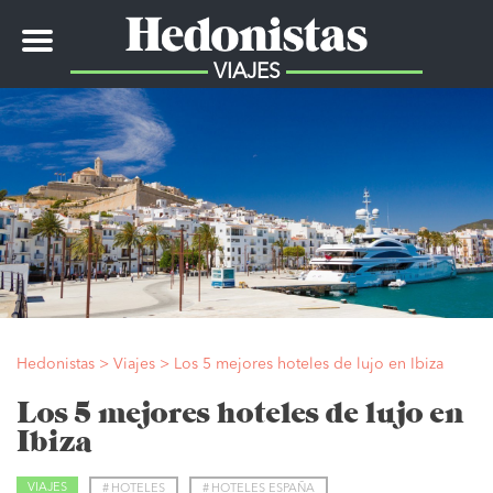
Toggle
navigation
VIAJES
Hedonistas
>
Viajes
>
Los 5 mejores hoteles de lujo en Ibiza
Los 5 mejores hoteles de lujo en
Ibiza
VIAJES
#
HOTELES
#
HOTELES ESPAÑA