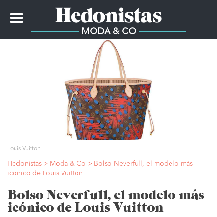
Toggle
navigation
MODA & CO
Louis Vuitton
Hedonistas
>
Moda & Co
>
Bolso Neverfull, el modelo más
icónico de Louis Vuitton
Bolso Neverfull, el modelo más
icónico de Louis Vuitton