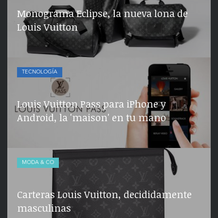
Monograma Eclipse, la nueva lona de
Louis Vuitton
TECNOLOGÍA
Louis Vuitton Pass para iPhone y
Android, la 'maison' en tu mano
MODA & CO
Carteras Louis Vuitton, decididamente
masculinas