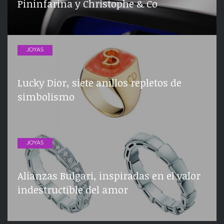
Pininfarina y Christophe & Co
JOYAS
Lucky Dior, siete anillos repletos de
simbolismo
JOYAS
Alianzas Bulgari, inspiradas en el valor
indestructible del amor