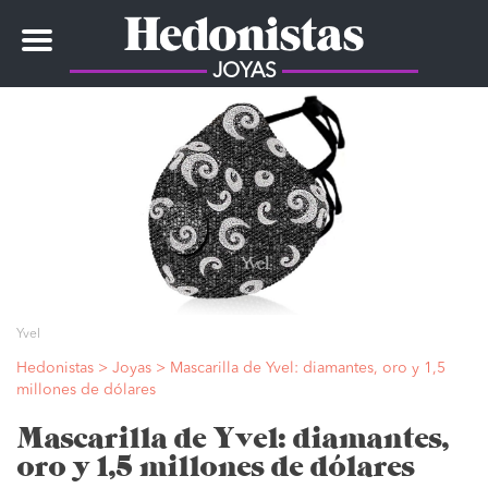
Toggle
navigation
JOYAS
Yvel
Hedonistas
>
Joyas
>
Mascarilla de Yvel: diamantes, oro y 1,5
millones de dólares
Mascarilla de Yvel: diamantes,
oro y 1,5 millones de dólares